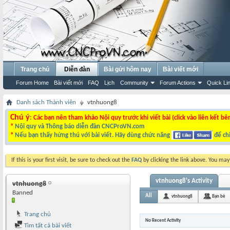
Trang chủ
Diễn đàn
Bài gửi hôm nay
Bài viết mới
Forum Home
Bài viết mới
FAQ
Lịch
Community
Forum Actions
Quick Li
Danh sách Thành viên
vtnhuong8
Chú ý
: Các bạn nên tham khảo Nội quy trước khi viết bài (click vào liên kết bê
*
Nội quy và Thông báo diễn đàn CNCProVN.com
*
Nếu bạn thấy hứng thú với bài viết. Hãy dùng chức năng
để chi
If this is your first visit, be sure to check out the
FAQ
by clicking the link above. You ma
vtnhuong8's Activity
vtnhuong8
Banned
All
vtnhuong8
Bạn bè
Trang chủ
No Recent Activity
Tìm tất cả bài viết