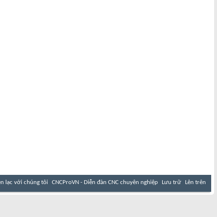
ên lạc với chúng tôi
CNCProVN - Diễn đàn CNC chuyên nghiệp
Lưu trữ
Lên trên