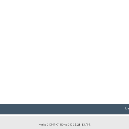
Li
Múi giờ GMT +7. Bây giờ là
12:25:13 AM
.