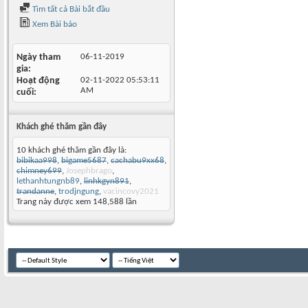
Tìm tất cả Bài bắt đầu
Xem Bài báo
Ngày tham
06-11-2019
gia
Hoạt động
02-11-2022
05:53:11
AM
cuối
Khách ghé thăm gần đây
10 khách ghé thăm gần đây là:
bibikaa998
,
bigame5687
,
cachabu9xx68
,
chimney699
,
Josephbrago
,
lethanhtungnb89
,
linhkgyn891
,
trandanne
,
trodjngung
,
vacincovy2021
Trang này được xem 148,588 lần