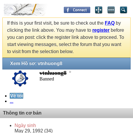
If this is your first visit, be sure to check out the
FAQ
by
clicking the link above. You may have to
register
before
you can post: click the register link above to proceed. To
start viewing messages, select the forum that you want
to visit from the selection below.
Xem Hồ sơ: vtnhuong8
vtnhuong8
Banned
Về tôi
...
Thông tin cơ bản
Ngày sinh
May 29, 1992 (34)