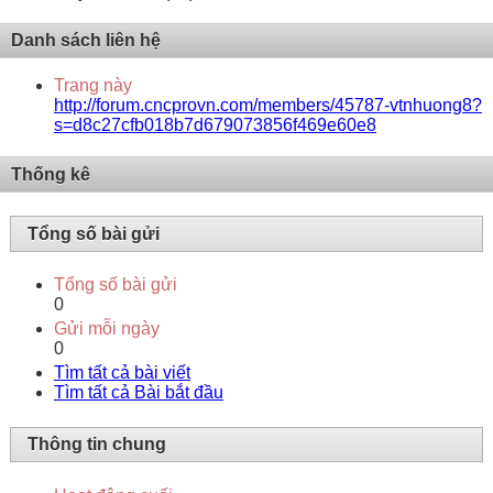
Danh sách liên hệ
Trang này
http://forum.cncprovn.com/members/45787-vtnhuong8?
s=d8c27cfb018b7d679073856f469e60e8
Thống kê
Tổng số bài gửi
Tổng số bài gửi
0
Gửi mỗi ngày
0
Tìm tất cả bài viết
Tìm tất cả Bài bắt đầu
Thông tin chung