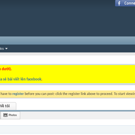
nks
n dưới).
a sẻ bài viết lên facebook
.
y have to
register
before you can post: click the register link above to proceed. To start view
Về tôi
Photos