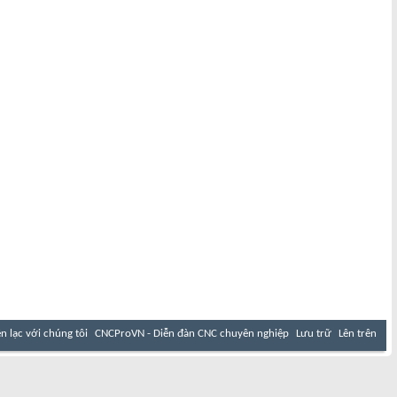
ên lạc với chúng tôi
CNCProVN - Diễn đàn CNC chuyên nghiệp
Lưu trữ
Lên trên