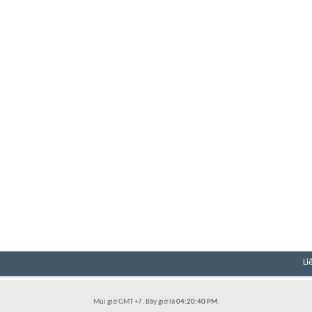
Li
Múi giờ GMT +7. Bây giờ là
04:20:40 PM
.