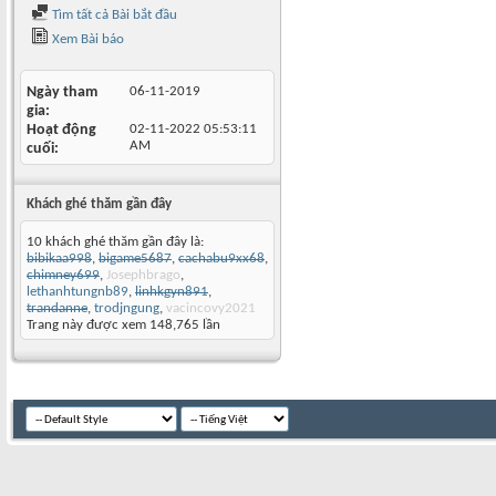
Tìm tất cả Bài bắt đầu
Xem Bài báo
Ngày tham
06-11-2019
gia
Hoạt động
02-11-2022
05:53:11
AM
cuối
Khách ghé thăm gần đây
10 khách ghé thăm gần đây là:
bibikaa998
,
bigame5687
,
cachabu9xx68
,
chimney699
,
Josephbrago
,
lethanhtungnb89
,
linhkgyn891
,
trandanne
,
trodjngung
,
vacincovy2021
Trang này được xem 148,765 lần