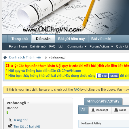
Trang chủ
Diễn đàn
Bài gửi hôm nay
Bài viết mới
Forum Home
Bài viết mới
FAQ
Lịch
Community
Forum Actions
Quick Li
Danh sách Thành viên
vtnhuong8
Chú ý
: Các bạn nên tham khảo Nội quy trước khi viết bài (click vào liên kết bê
*
Nội quy và Thông báo diễn đàn CNCProVN.com
*
Nếu bạn thấy hứng thú với bài viết. Hãy dùng chức năng
để chi
If this is your first visit, be sure to check out the
FAQ
by clicking the link above. You ma
vtnhuong8's Activity
vtnhuong8
Banned
All
vtnhuong8
Bạn bè
Trang chủ
No Recent Activity
Tìm tất cả bài viết