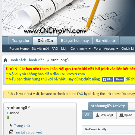
Trang chủ
Diễn đàn
Bài gửi hôm nay
Bài viết mới
Forum Home
Bài viết mới
FAQ
Lịch
Community
Forum Actions
Quick Li
Danh sách Thành viên
vtnhuong8
Chú ý
: Các bạn nên tham khảo Nội quy trước khi viết bài (click vào liên kết bê
*
Nội quy và Thông báo diễn đàn CNCProVN.com
*
Nếu bạn thấy hứng thú với bài viết. Hãy dùng chức năng
để chi
If this is your first visit, be sure to check out the
FAQ
by clicking the link above. You ma
vtnhuong8's Activity
vtnhuong8
Banned
All
vtnhuong8
Bạn bè
Trang chủ
No Recent Activity
Tìm tất cả bài viết