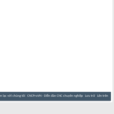
ên lạc với chúng tôi
CNCProVN - Diễn đàn CNC chuyên nghiệp
Lưu trữ
Lên trên