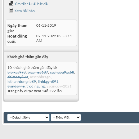
Tìm tất cả Bài bắt đầu
Xem Bài báo
Ngày tham
06-11-2019
gia
Hoạt động
02-11-2022
05:53:11
AM
cuối
Khách ghé thăm gần đây
10 khách ghé thăm gần đây là:
bibikaa998
,
bigame5687
,
cachabu9xx68
,
chimney699
,
Josephbrago
,
lethanhtungnb89
,
linhkgyn891
,
trandanne
,
trodjngung
,
vacincovy2021
Trang này được xem 148,592 lần