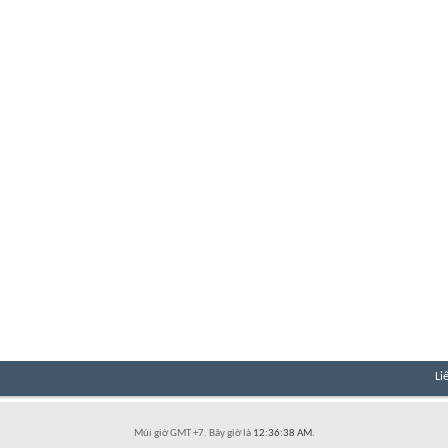
Li
Múi giờ GMT +7. Bây giờ là
12:36:38 AM
.