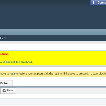
nks
n dưới).
a sẻ bài viết lên facebook
.
y have to
register
before you can post: click the register link above to proceed. To start view
Về tôi
Photos