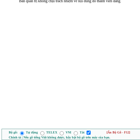
Ban quản trị không chịu trách nhiệm về nội dung do thành viên đăng.
Bộ gõ:
Tự động
TELEX
VNI
Tắt
[Ẩn Bộ Gõ - F12]
Chính tả | Nếu gõ tiếng Việt không được, hãy bật bộ gõ trên máy của bạn.