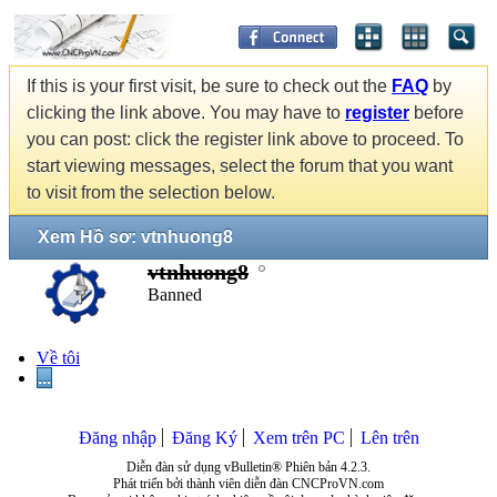
If this is your first visit, be sure to check out the
FAQ
by
clicking the link above. You may have to
register
before
you can post: click the register link above to proceed. To
start viewing messages, select the forum that you want
to visit from the selection below.
Xem Hồ sơ: vtnhuong8
vtnhuong8
Banned
Về tôi
...
Đăng nhập
Đăng Ký
Xem trên PC
Lên trên
Diễn đàn sử dụng vBulletin® Phiên bản 4.2.3.
Phát triển bởi thành viên diễn đàn CNCProVN.com