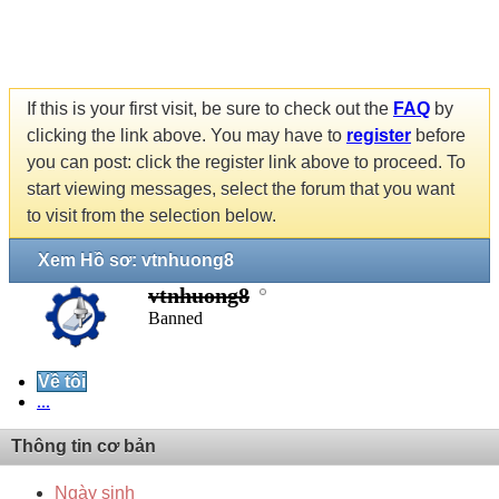
If this is your first visit, be sure to check out the
FAQ
by
clicking the link above. You may have to
register
before
you can post: click the register link above to proceed. To
start viewing messages, select the forum that you want
to visit from the selection below.
Xem Hồ sơ: vtnhuong8
vtnhuong8
Banned
Về tôi
...
Thông tin cơ bản
Ngày sinh