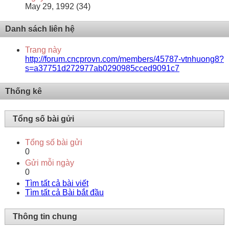
May 29, 1992 (34)
Danh sách liên hệ
Trang này
http://forum.cncprovn.com/members/45787-vtnhuong8?
s=a37751d272977ab0290985cced9091c7
Thống kê
Tổng số bài gửi
Tổng số bài gửi
0
Gửi mỗi ngày
0
Tìm tất cả bài viết
Tìm tất cả Bài bắt đầu
Thông tin chung