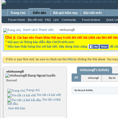
Trang chủ
Diễn đàn
Bài gửi hôm nay
Bài viết mới
Forum Home
Bài viết mới
FAQ
Lịch
Community
Forum Actions
Quick Li
Danh sách Thành viên
vtnhuong8
Chú ý
: Các bạn nên tham khảo Nội quy trước khi viết bài (click vào liên kết bê
*
Nội quy và Thông báo diễn đàn CNCProVN.com
*
Nếu bạn thấy hứng thú với bài viết. Hãy dùng chức năng
để chi
If this is your first visit, be sure to check out the
FAQ
by clicking the link above. You ma
vtnhuong8's Activity
vtnhuong8
All
vtnhuong8
Bạn bè
Banned
Trang chủ
No Recent Activity
Tìm tất cả bài viết
Tìm tất cả Bài
bắt đầu
Xem Bài báo