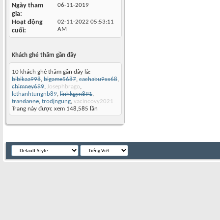
Ngày tham
06-11-2019
gia
Hoạt động
02-11-2022
05:53:11
AM
cuối
Khách ghé thăm gần đây
10 khách ghé thăm gần đây là:
bibikaa998
,
bigame5687
,
cachabu9xx68
,
chimney699
,
Josephbrago
,
lethanhtungnb89
,
linhkgyn891
,
trandanne
,
trodjngung
,
vacincovy2021
Trang này được xem 148,585 lần