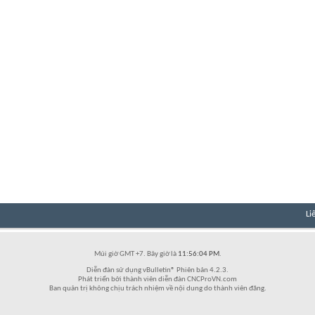
Li
Múi giờ GMT +7. Bây giờ là
11:56:04 PM
.
Diễn đàn sử dụng vBulletin® Phiên bản 4.2.3.
Phát triển bởi thành viên diễn đàn CNCProVN.com
Ban quản trị không chịu trách nhiệm về nội dung do thành viên đăng.