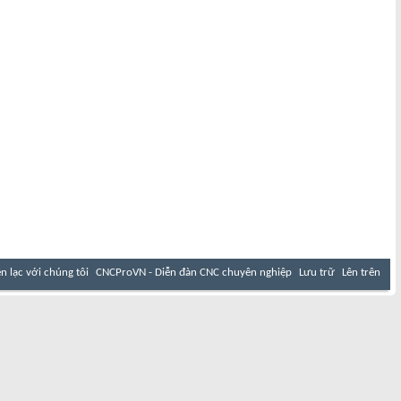
ên lạc với chúng tôi
CNCProVN - Diễn đàn CNC chuyên nghiệp
Lưu trữ
Lên trên