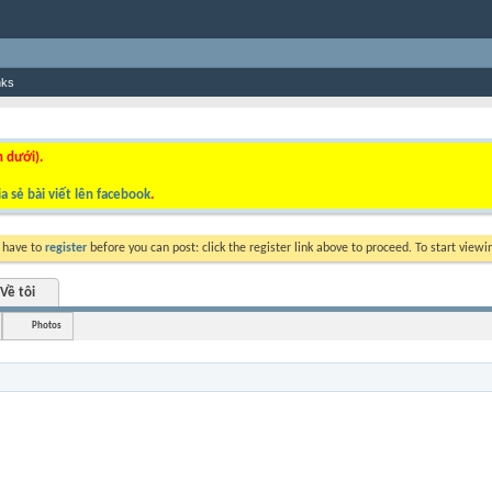
nks
n dưới).
a sẻ bài viết lên facebook
.
y have to
register
before you can post: click the register link above to proceed. To start view
Về tôi
Photos