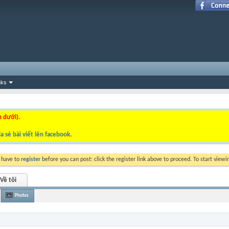
nks
n dưới).
a sẻ bài viết lên facebook
.
y have to
register
before you can post: click the register link above to proceed. To start view
Về tôi
Photos