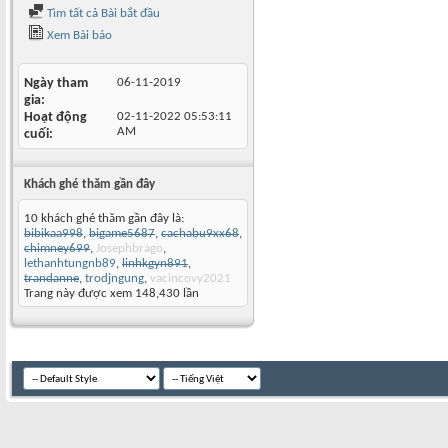
Tìm tất cả Bài bắt đầu
Xem Bài báo
Ngày tham
06-11-2019
gia
Hoạt động
02-11-2022
05:53:11
AM
cuối
Khách ghé thăm gần đây
10 khách ghé thăm gần đây là:
bibikaa998
,
bigame5687
,
cachabu9xx68
,
chimney699
,
Josephbrago
,
lethanhtungnb89
,
linhkgyn891
,
trandanne
,
trodjngung
,
vacincovy2021
Trang này được xem 148,430 lần