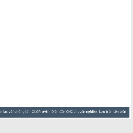
ên lạc với chúng tôi
CNCProVN - Diễn đàn CNC chuyên nghiệp
Lưu trữ
Lên trên