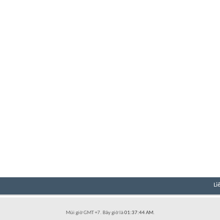
Li
Múi giờ GMT +7. Bây giờ là
01:37:44 AM
.