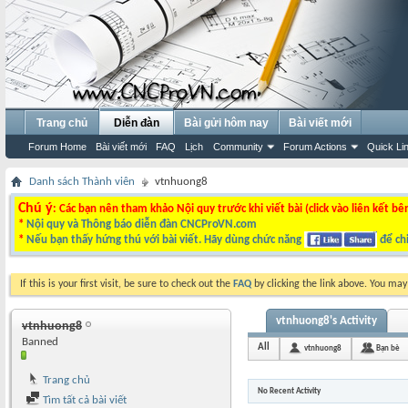
Trang chủ
Diễn đàn
Bài gửi hôm nay
Bài viết mới
Forum Home
Bài viết mới
FAQ
Lịch
Community
Forum Actions
Quick Li
Danh sách Thành viên
vtnhuong8
Chú ý
: Các bạn nên tham khảo Nội quy trước khi viết bài (click vào liên kết bê
*
Nội quy và Thông báo diễn đàn CNCProVN.com
*
Nếu bạn thấy hứng thú với bài viết. Hãy dùng chức năng
để chi
If this is your first visit, be sure to check out the
FAQ
by clicking the link above. You ma
vtnhuong8's Activity
vtnhuong8
Banned
All
vtnhuong8
Bạn bè
Trang chủ
No Recent Activity
Tìm tất cả bài viết