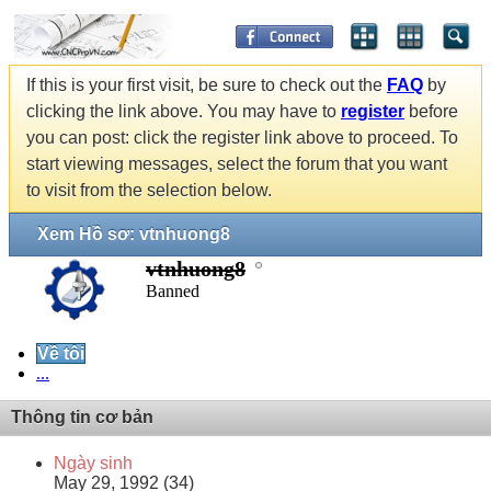
If this is your first visit, be sure to check out the
FAQ
by
clicking the link above. You may have to
register
before
you can post: click the register link above to proceed. To
start viewing messages, select the forum that you want
to visit from the selection below.
Xem Hồ sơ: vtnhuong8
vtnhuong8
Banned
Về tôi
...
Thông tin cơ bản
Ngày sinh
May 29, 1992 (34)