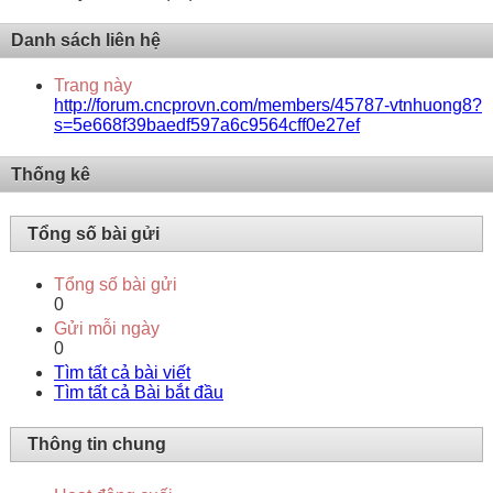
Danh sách liên hệ
Trang này
http://forum.cncprovn.com/members/45787-vtnhuong8?
s=5e668f39baedf597a6c9564cff0e27ef
Thống kê
Tổng số bài gửi
Tổng số bài gửi
0
Gửi mỗi ngày
0
Tìm tất cả bài viết
Tìm tất cả Bài bắt đầu
Thông tin chung