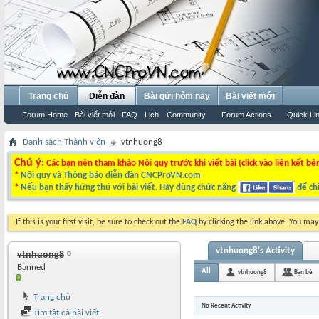
Trang chủ
Diễn đàn
Bài gửi hôm nay
Bài viết mới
Forum Home
Bài viết mới
FAQ
Lịch
Community
Forum Actions
Quick Li
Danh sách Thành viên
vtnhuong8
Chú ý
: Các bạn nên tham khảo Nội quy trước khi viết bài (click vào liên kết bê
*
Nội quy và Thông báo diễn đàn CNCProVN.com
*
Nếu bạn thấy hứng thú với bài viết. Hãy dùng chức năng
để chi
If this is your first visit, be sure to check out the
FAQ
by clicking the link above. You ma
vtnhuong8's Activity
vtnhuong8
Banned
All
vtnhuong8
Bạn bè
Trang chủ
No Recent Activity
Tìm tất cả bài viết