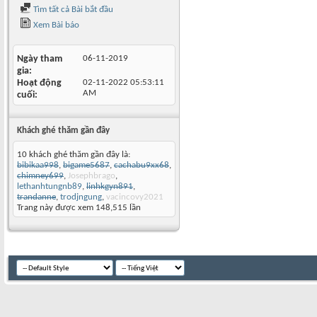
Tìm tất cả Bài bắt đầu
Xem Bài báo
Ngày tham
06-11-2019
gia
Hoạt động
02-11-2022
05:53:11
AM
cuối
Khách ghé thăm gần đây
10 khách ghé thăm gần đây là:
bibikaa998
,
bigame5687
,
cachabu9xx68
,
chimney699
,
Josephbrago
,
lethanhtungnb89
,
linhkgyn891
,
trandanne
,
trodjngung
,
vacincovy2021
Trang này được xem 148,515 lần