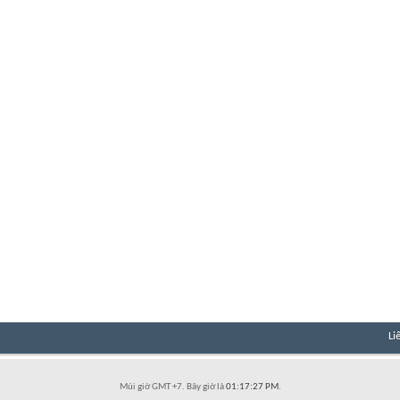
Li
Múi giờ GMT +7. Bây giờ là
01:17:27 PM
.