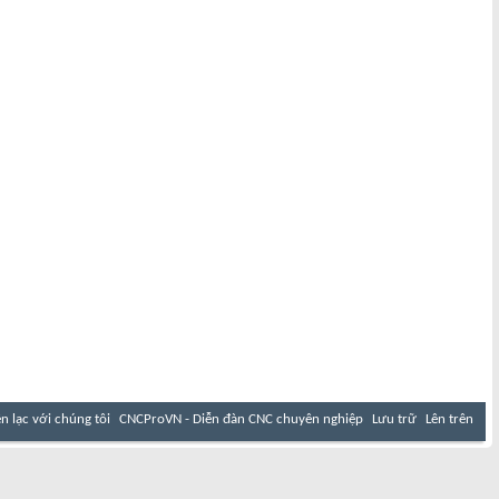
ên lạc với chúng tôi
CNCProVN - Diễn đàn CNC chuyên nghiệp
Lưu trữ
Lên trên