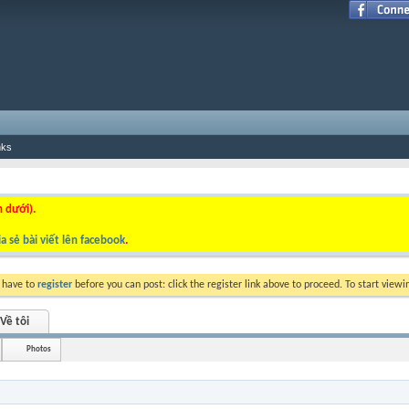
nks
n dưới).
a sẻ bài viết lên facebook
.
y have to
register
before you can post: click the register link above to proceed. To start view
Về tôi
Photos