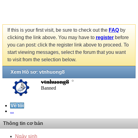
If this is your first visit, be sure to check out the
FAQ
by
clicking the link above. You may have to
register
before
you can post: click the register link above to proceed. To
start viewing messages, select the forum that you want
to visit from the selection below.
Xem Hồ sơ: vtnhuong8
vtnhuong8
Banned
Về tôi
...
Thông tin cơ bản
Ngày sinh