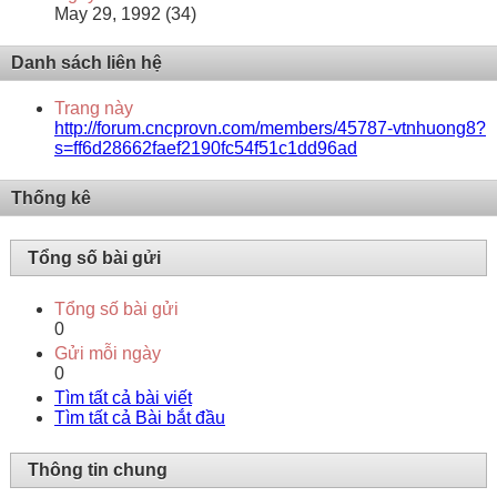
May 29, 1992 (34)
Danh sách liên hệ
Trang này
http://forum.cncprovn.com/members/45787-vtnhuong8?
s=ff6d28662faef2190fc54f51c1dd96ad
Thống kê
Tổng số bài gửi
Tổng số bài gửi
0
Gửi mỗi ngày
0
Tìm tất cả bài viết
Tìm tất cả Bài bắt đầu
Thông tin chung