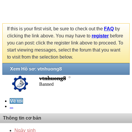
If this is your first visit, be sure to check out the
FAQ
by
clicking the link above. You may have to
register
before
you can post: click the register link above to proceed. To
start viewing messages, select the forum that you want
to visit from the selection below.
Xem Hồ sơ: vtnhuong8
vtnhuong8
Banned
Về tôi
...
Thông tin cơ bản
Ngày sinh