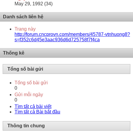
May 29, 1992 (34)
Danh sách liên hệ
Trang này
http://forum.cncprovn.com/members/45787-vtnhuong8?
s=f352c6d45e3aac936d6d725758f7f4ca
Thống kê
Tổng số bài gửi
Tổng số bài gửi
0
Gửi mỗi ngày
0
Tìm tất cả bài viết
Tìm tất cả Bài bắt đầu
Thông tin chung