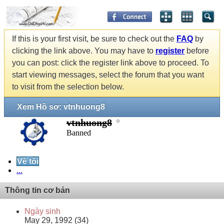
If this is your first visit, be sure to check out the
FAQ
by
clicking the link above. You may have to
register
before
you can post: click the register link above to proceed. To
start viewing messages, select the forum that you want
to visit from the selection below.
Xem Hồ sơ: vtnhuong8
vtnhuong8
Banned
Về tôi
...
Thông tin cơ bản
Ngày sinh
May 29, 1992 (34)