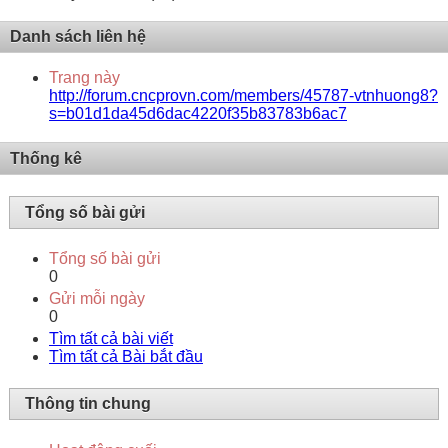
Danh sách liên hệ
Trang này
http://forum.cncprovn.com/members/45787-vtnhuong8?
s=b01d1da45d6dac4220f35b83783b6ac7
Thống kê
Tổng số bài gửi
Tổng số bài gửi
0
Gửi mỗi ngày
0
Tìm tất cả bài viết
Tìm tất cả Bài bắt đầu
Thông tin chung