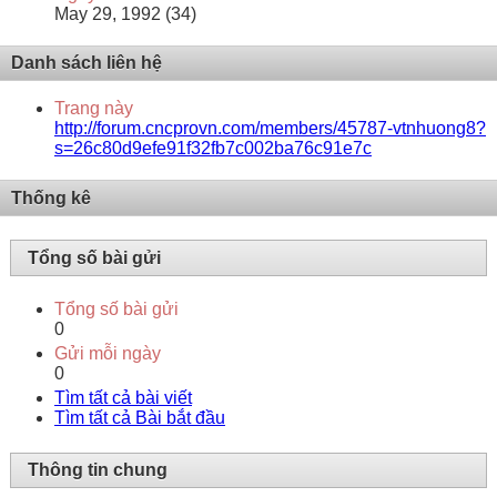
May 29, 1992 (34)
Danh sách liên hệ
Trang này
http://forum.cncprovn.com/members/45787-vtnhuong8?
s=26c80d9efe91f32fb7c002ba76c91e7c
Thống kê
Tổng số bài gửi
Tổng số bài gửi
0
Gửi mỗi ngày
0
Tìm tất cả bài viết
Tìm tất cả Bài bắt đầu
Thông tin chung