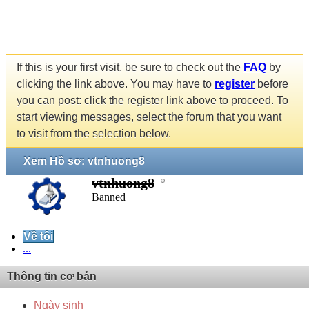
If this is your first visit, be sure to check out the
FAQ
by
clicking the link above. You may have to
register
before
you can post: click the register link above to proceed. To
start viewing messages, select the forum that you want
to visit from the selection below.
Xem Hồ sơ: vtnhuong8
vtnhuong8
Banned
Về tôi
...
Thông tin cơ bản
Ngày sinh