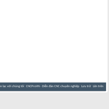
ên lạc với chúng tôi
CNCProVN - Diễn đàn CNC chuyên nghiệp
Lưu trữ
Lên trên