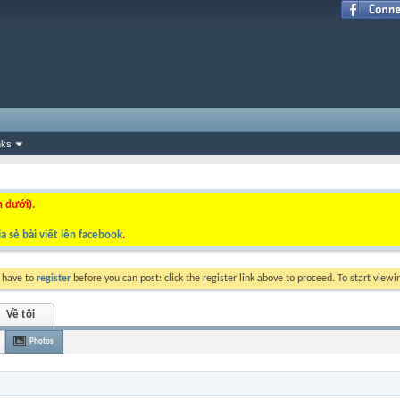
nks
n dưới).
a sẻ bài viết lên facebook
.
y have to
register
before you can post: click the register link above to proceed. To start view
Về tôi
Photos