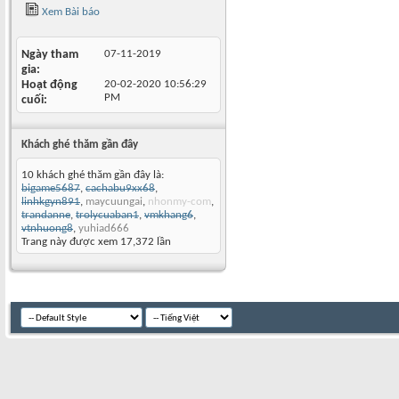
Xem Bài báo
Ngày tham
07-11-2019
gia
Hoạt động
20-02-2020
10:56:29
PM
cuối
Khách ghé thăm gần đây
10 khách ghé thăm gần đây là:
bigame5687
,
cachabu9xx68
,
linhkgyn891
,
maycuungai
,
nhonmy-com
,
trandanne
,
trolycuaban1
,
vmkhang6
,
vtnhuong8
,
yuhiad666
Trang này được xem 17,372 lần