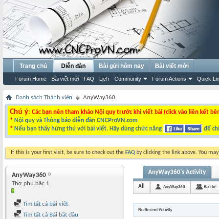
Trang chủ
Diễn đàn
Bài gửi hôm nay
Bài viết mới
Forum Home
Bài viết mới
FAQ
Lịch
Community
Forum Actions
Quick Li
Danh sách Thành viên
AnyWay360
Chú ý
: Các bạn nên tham khảo Nội quy trước khi viết bài (click vào liên kết bê
*
Nội quy và Thông báo diễn đàn CNCProVN.com
*
Nếu bạn thấy hứng thú với bài viết. Hãy dùng chức năng
để chi
If this is your first visit, be sure to check out the
FAQ
by clicking the link above. You ma
AnyWay360's Activity
AnyWay360
Thợ phụ bậc 1
All
AnyWay360
Bạn bè
Tìm tất cả bài viết
No Recent Activity
Tìm tất cả Bài bắt đầu