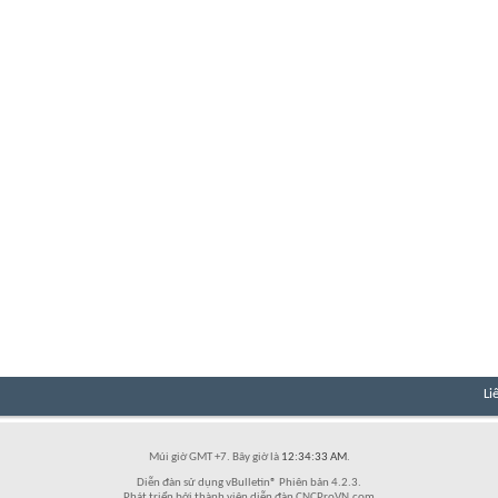
Li
Múi giờ GMT +7. Bây giờ là
12:34:33 AM
.
Diễn đàn sử dụng vBulletin® Phiên bản 4.2.3.
Phát triển bởi thành viên diễn đàn CNCProVN.com