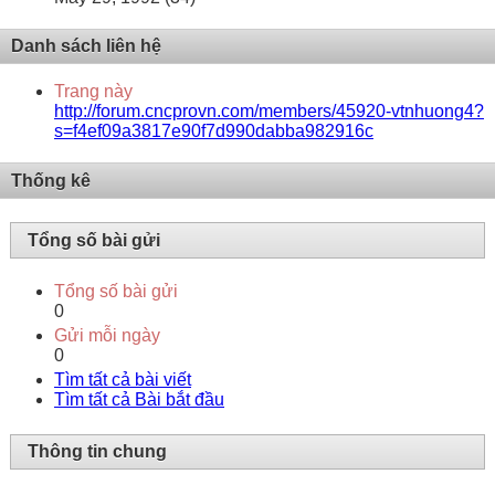
Danh sách liên hệ
Trang này
http://forum.cncprovn.com/members/45920-vtnhuong4?
s=f4ef09a3817e90f7d990dabba982916c
Thống kê
Tổng số bài gửi
Tổng số bài gửi
0
Gửi mỗi ngày
0
Tìm tất cả bài viết
Tìm tất cả Bài bắt đầu
Thông tin chung