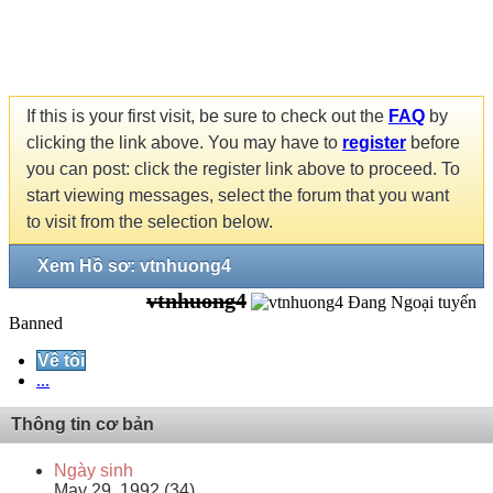
If this is your first visit, be sure to check out the
FAQ
by
clicking the link above. You may have to
register
before
you can post: click the register link above to proceed. To
start viewing messages, select the forum that you want
to visit from the selection below.
Xem Hồ sơ: vtnhuong4
vtnhuong4
Banned
Về tôi
...
Thông tin cơ bản
Ngày sinh
May 29, 1992 (34)