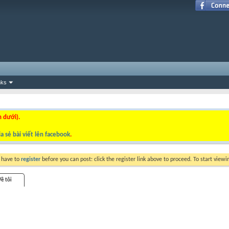
nks
n dưới).
a sẻ bài viết lên facebook
.
y have to
register
before you can post: click the register link above to proceed. To start view
Về tôi