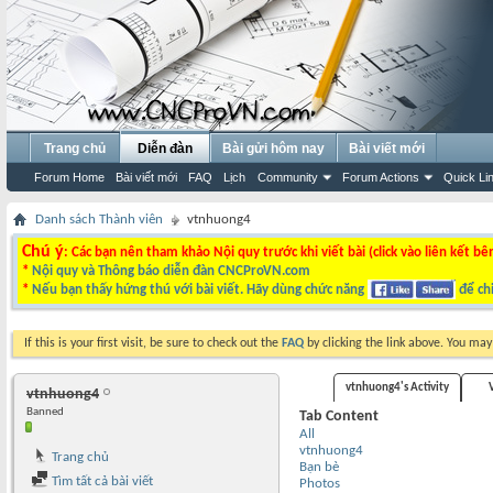
Trang chủ
Diễn đàn
Bài gửi hôm nay
Bài viết mới
Forum Home
Bài viết mới
FAQ
Lịch
Community
Forum Actions
Quick Li
Danh sách Thành viên
vtnhuong4
Chú ý
: Các bạn nên tham khảo Nội quy trước khi viết bài (click vào liên kết bê
*
Nội quy và Thông báo diễn đàn CNCProVN.com
*
Nếu bạn thấy hứng thú với bài viết. Hãy dùng chức năng
để chi
If this is your first visit, be sure to check out the
FAQ
by clicking the link above. You ma
vtnhuong4's Activity
vtnhuong4
Banned
Tab Content
All
vtnhuong4
Trang chủ
Bạn bè
Tìm tất cả bài viết
Photos