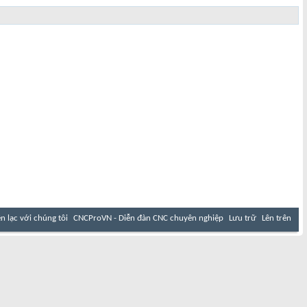
ên lạc với chúng tôi
CNCProVN - Diễn đàn CNC chuyên nghiệp
Lưu trữ
Lên trên