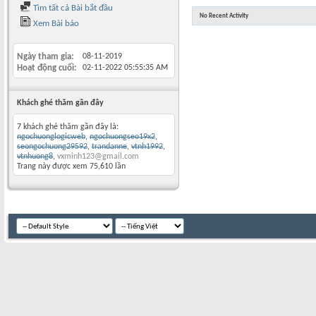
Tìm tất cả Bài bắt đầu
No Recent Activity
Xem Bài báo
Ngày tham gia
08-11-2019
Hoạt động cuối
02-11-2022
05:55:35 AM
Khách ghé thăm gần đây
7 khách ghé thăm gần đây là:
ngochuonglogicweb
,
ngochuongseo19x2
,
seongochuong29592
,
trandanne
,
vtnh1992
,
vtnhuong8
,
vxminh123@gmail.com
Trang này được xem 75,610 lần