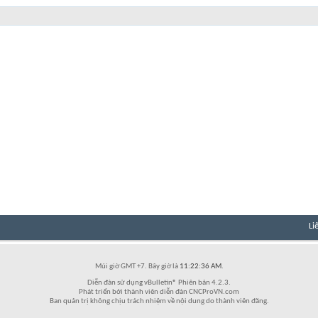
Li
Múi giờ GMT +7. Bây giờ là
11:22:36 AM
.
Diễn đàn sử dụng vBulletin® Phiên bản 4.2.3.
Phát triển bởi thành viên diễn đàn CNCProVN.com
Ban quản trị không chịu trách nhiệm về nội dung do thành viên đăng.