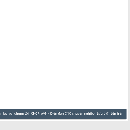
ên lạc với chúng tôi
CNCProVN - Diễn đàn CNC chuyên nghiệp
Lưu trữ
Lên trên