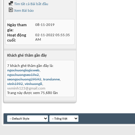
Tìm tất cả Bài bắt đầu
Xem Bài báo
Ngày tham
08-11-2019
gia
Hoạt động
02-11-2022
05:55:35
AM
cuối
Khách ghé thăm gần đây
7 khách ghé thăm gần đây là:
ngochuonglogicweb
,
ngochuongseo19x2
,
seongochuong29592
,
trandanne
,
vtnh1992
,
vtnhuong8
,
vxminh123@gmail.com
Trang này được xem 75,680 lần