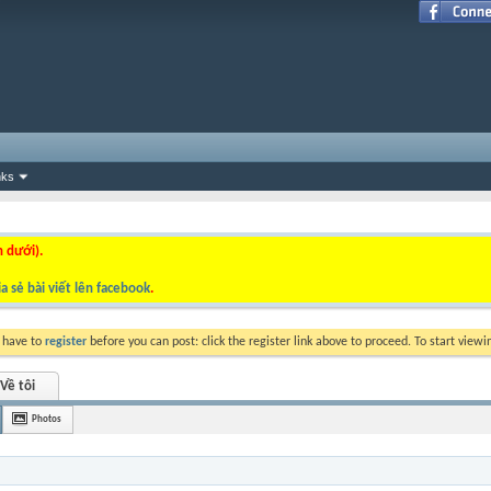
nks
n dưới).
a sẻ bài viết lên facebook
.
y have to
register
before you can post: click the register link above to proceed. To start view
Về tôi
Photos