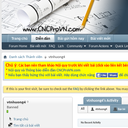
Trang chủ
Diễn đàn
Bài gửi hôm nay
Bài viết mới
Forum Home
Bài viết mới
FAQ
Lịch
Community
Forum Actions
Quick Li
Danh sách Thành viên
vtnhuong4
Chú ý
: Các bạn nên tham khảo Nội quy trước khi viết bài (click vào liên kết bê
*
Nội quy và Thông báo diễn đàn CNCProVN.com
*
Nếu bạn thấy hứng thú với bài viết. Hãy dùng chức năng
để chi
If this is your first visit, be sure to check out the
FAQ
by clicking the link above. You ma
vtnhuong4's Activity
vtnhuong4
Banned
All
vtnhuong4
Bạn bè
Trang chủ
No Recent Activity
Tìm tất cả bài viết