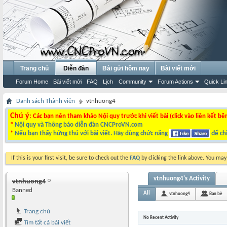
Trang chủ
Diễn đàn
Bài gửi hôm nay
Bài viết mới
Forum Home
Bài viết mới
FAQ
Lịch
Community
Forum Actions
Quick Li
Danh sách Thành viên
vtnhuong4
Chú ý
: Các bạn nên tham khảo Nội quy trước khi viết bài (click vào liên kết bê
*
Nội quy và Thông báo diễn đàn CNCProVN.com
*
Nếu bạn thấy hứng thú với bài viết. Hãy dùng chức năng
để chi
If this is your first visit, be sure to check out the
FAQ
by clicking the link above. You ma
vtnhuong4's Activity
vtnhuong4
Banned
All
vtnhuong4
Bạn bè
Trang chủ
No Recent Activity
Tìm tất cả bài viết