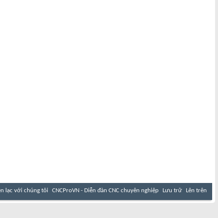
ên lạc với chúng tôi
CNCProVN - Diễn đàn CNC chuyên nghiệp
Lưu trữ
Lên trên