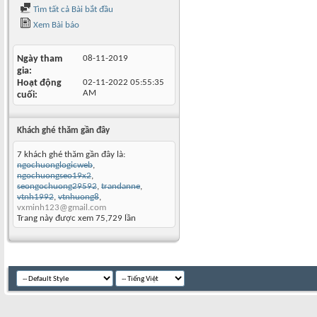
Tìm tất cả Bài bắt đầu
Xem Bài báo
Ngày tham
08-11-2019
gia
Hoạt động
02-11-2022
05:55:35
AM
cuối
Khách ghé thăm gần đây
7 khách ghé thăm gần đây là:
ngochuonglogicweb
,
ngochuongseo19x2
,
seongochuong29592
,
trandanne
,
vtnh1992
,
vtnhuong8
,
vxminh123@gmail.com
Trang này được xem 75,729 lần