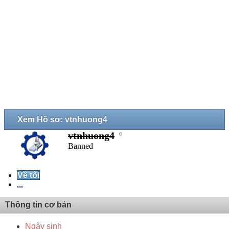
Xem Hồ sơ: vtnhuong4
vtnhuong4
Banned
Về tôi
...
Thông tin cơ bản
Ngày sinh