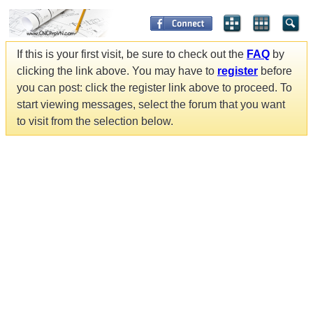
If this is your first visit, be sure to check out the
FAQ
by
clicking the link above. You may have to
register
before
you can post: click the register link above to proceed. To
start viewing messages, select the forum that you want
to visit from the selection below.