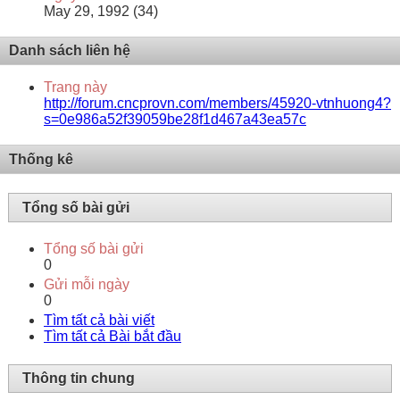
May 29, 1992 (34)
Danh sách liên hệ
Trang này
http://forum.cncprovn.com/members/45920-vtnhuong4?
s=0e986a52f39059be28f1d467a43ea57c
Thống kê
Tổng số bài gửi
Tổng số bài gửi
0
Gửi mỗi ngày
0
Tìm tất cả bài viết
Tìm tất cả Bài bắt đầu
Thông tin chung