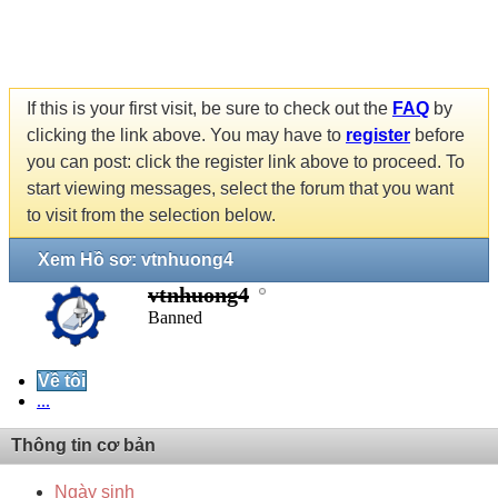
If this is your first visit, be sure to check out the
FAQ
by
clicking the link above. You may have to
register
before
you can post: click the register link above to proceed. To
start viewing messages, select the forum that you want
to visit from the selection below.
Xem Hồ sơ: vtnhuong4
vtnhuong4
Banned
Về tôi
...
Thông tin cơ bản
Ngày sinh