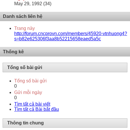
May 29, 1992 (34)
Danh sách liên hệ
Trang này
http://forum.cncprovn.com/members/45920-vtnhuong4?
s=b82e625306f3aa8b52215658eaed5a5c
Thống kê
Tổng số bài gửi
Tổng số bài gửi
0
Gửi mỗi ngày
0
Tìm tất cả bài viết
Tìm tất cả Bài bắt đầu
Thông tin chung