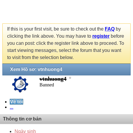
If this is your first visit, be sure to check out the
FAQ
by
clicking the link above. You may have to
register
before
you can post: click the register link above to proceed. To
start viewing messages, select the forum that you want
to visit from the selection below.
Xem Hồ sơ: vtnhuong4
vtnhuong4
Banned
Về tôi
...
Thông tin cơ bản
Ngày sinh