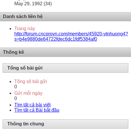
May 29, 1992 (34)
Danh sách liên hệ
Trang này
http://forum.cncprovn.com/members/45920-vtnhuong4?
s=b4e9880de64722fdec6dc1fdf5384af0
Thống kê
Tổng số bài gửi
Tổng số bài gửi
0
Gửi mỗi ngày
0
Tìm tất cả bài viết
Tìm tất cả Bài bắt đầu
Thông tin chung