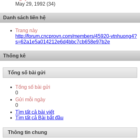
May 29, 1992 (34)
Danh sách liên hệ
Trang này
http://forum.cncprovn.com/members/45920-vtnhuong4?
s=62a1e5a014212e6d4bbc7cb658e97b2e
Thống kê
Tổng số bài gửi
Tổng số bài gửi
0
Gửi mỗi ngày
0
Tìm tất cả bài viết
Tìm tất cả Bài bắt đầu
Thông tin chung