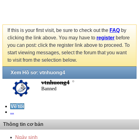
If this is your first visit, be sure to check out the
FAQ
by
clicking the link above. You may have to
register
before
you can post: click the register link above to proceed. To
start viewing messages, select the forum that you want
to visit from the selection below.
Xem Hồ sơ: vtnhuong4
vtnhuong4
Banned
Về tôi
...
Thông tin cơ bản
Ngày sinh