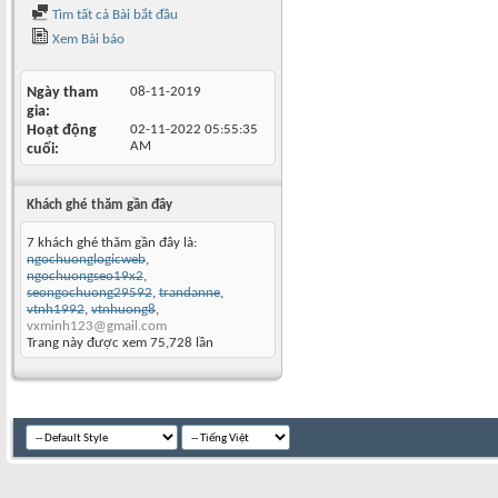
Tìm tất cả Bài bắt đầu
Xem Bài báo
Ngày tham
08-11-2019
gia
Hoạt động
02-11-2022
05:55:35
AM
cuối
Khách ghé thăm gần đây
7 khách ghé thăm gần đây là:
ngochuonglogicweb
,
ngochuongseo19x2
,
seongochuong29592
,
trandanne
,
vtnh1992
,
vtnhuong8
,
vxminh123@gmail.com
Trang này được xem 75,728 lần