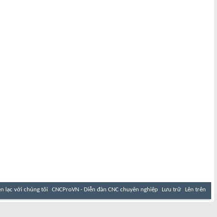
ên lạc với chúng tôi
CNCProVN - Diễn đàn CNC chuyên nghiệp
Lưu trữ
Lên trên