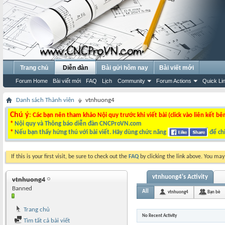
Trang chủ
Diễn đàn
Bài gửi hôm nay
Bài viết mới
Forum Home
Bài viết mới
FAQ
Lịch
Community
Forum Actions
Quick Li
Danh sách Thành viên
vtnhuong4
Chú ý
: Các bạn nên tham khảo Nội quy trước khi viết bài (click vào liên kết bê
*
Nội quy và Thông báo diễn đàn CNCProVN.com
*
Nếu bạn thấy hứng thú với bài viết. Hãy dùng chức năng
để chi
If this is your first visit, be sure to check out the
FAQ
by clicking the link above. You ma
vtnhuong4's Activity
vtnhuong4
Banned
All
vtnhuong4
Bạn bè
Trang chủ
No Recent Activity
Tìm tất cả bài viết