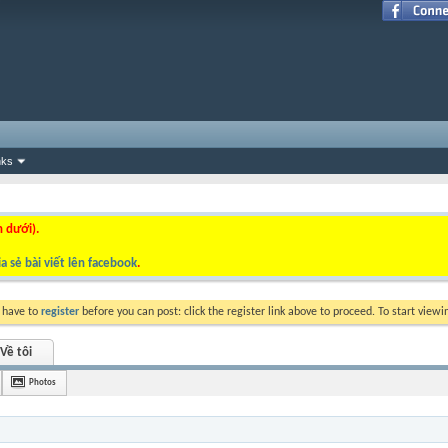
nks
n dưới).
a sẻ bài viết lên facebook
.
y have to
register
before you can post: click the register link above to proceed. To start view
Về tôi
Photos