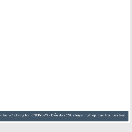
ên lạc với chúng tôi
CNCProVN - Diễn đàn CNC chuyên nghiệp
Lưu trữ
Lên trên