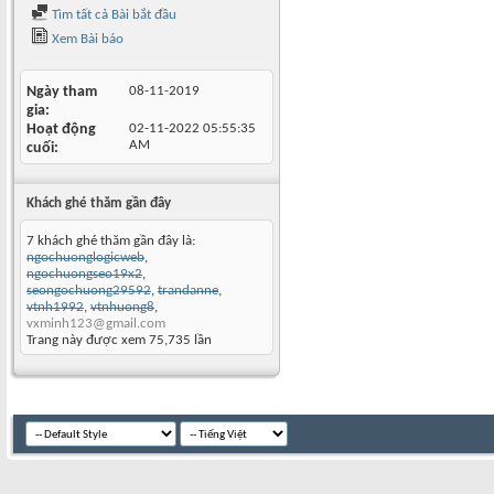
Tìm tất cả Bài bắt đầu
Xem Bài báo
Ngày tham
08-11-2019
gia
Hoạt động
02-11-2022
05:55:35
AM
cuối
Khách ghé thăm gần đây
7 khách ghé thăm gần đây là:
ngochuonglogicweb
,
ngochuongseo19x2
,
seongochuong29592
,
trandanne
,
vtnh1992
,
vtnhuong8
,
vxminh123@gmail.com
Trang này được xem 75,735 lần