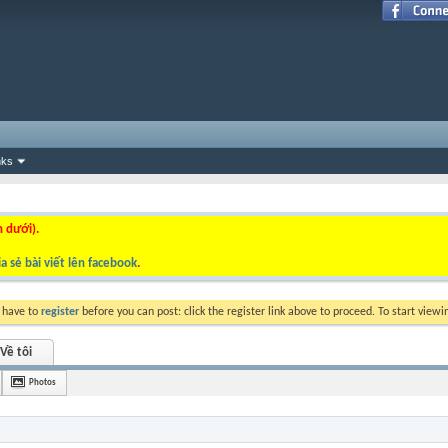
nks
n dưới).
a sẻ bài viết lên facebook
.
y have to
register
before you can post: click the register link above to proceed. To start view
Về tôi
Photos