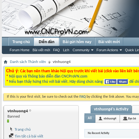
Trang chủ
Diễn đàn
Bài gửi hôm nay
Bài viết mới
Forum Home
Bài viết mới
FAQ
Lịch
Community
Forum Actions
Quick Li
Danh sách Thành viên
vtnhuong4
Chú ý
: Các bạn nên tham khảo Nội quy trước khi viết bài (click vào liên kết bê
*
Nội quy và Thông báo diễn đàn CNCProVN.com
*
Nếu bạn thấy hứng thú với bài viết. Hãy dùng chức năng
để chi
If this is your first visit, be sure to check out the
FAQ
by clicking the link above. You ma
vtnhuong4's Activity
vtnhuong4
Banned
All
vtnhuong4
Bạn bè
Trang chủ
No Recent Activity
Tìm tất cả bài viết