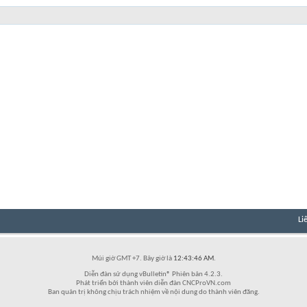
Li
Múi giờ GMT +7. Bây giờ là
12:43:46 AM
.
Diễn đàn sử dụng vBulletin® Phiên bản 4.2.3.
Phát triển bởi thành viên diễn đàn CNCProVN.com
Ban quản trị không chịu trách nhiệm về nội dung do thành viên đăng.