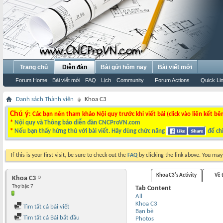
Trang chủ
Diễn đàn
Bài gửi hôm nay
Bài viết mới
Forum Home
Bài viết mới
FAQ
Lịch
Community
Forum Actions
Quick Li
Danh sách Thành viên
Khoa C3
Chú ý
: Các bạn nên tham khảo Nội quy trước khi viết bài (click vào liên kết bê
*
Nội quy và Thông báo diễn đàn CNCProVN.com
*
Nếu bạn thấy hứng thú với bài viết. Hãy dùng chức năng
để chi
If this is your first visit, be sure to check out the
FAQ
by clicking the link above. You ma
Khoa C3's Activity
Về 
Khoa C3
Thợ bậc 7
Tab Content
All
Khoa C3
Tìm tất cả bài viết
Bạn bè
Tìm tất cả Bài bắt đầu
Photos