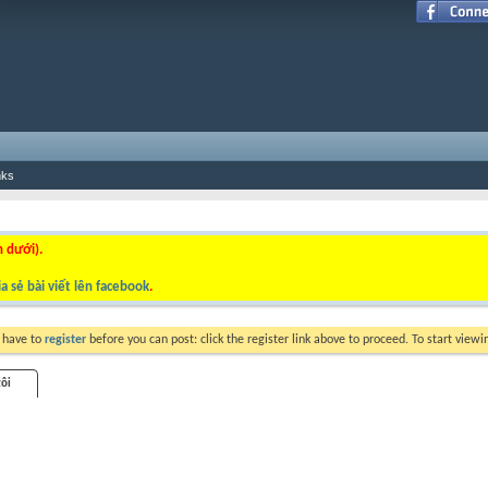
nks
n dưới).
a sẻ bài viết lên facebook
.
y have to
register
before you can post: click the register link above to proceed. To start view
tôi