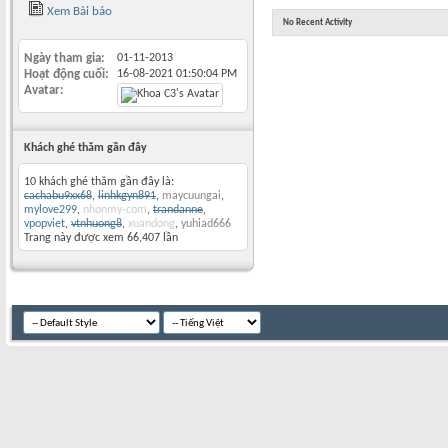
Xem Bài báo
No Recent Activity
Ngày tham gia
01-11-2013
Hoạt động cuối
16-08-2021
01:50:04 PM
Avatar
Khách ghé thăm gần đây
10 khách ghé thăm gần đây là:
cachabu9xx68
,
linhkgyn891
,
maycuungai
,
mylove299
,
nhonmy-com
,
trandanne
,
vpopviet
,
vtnhuong8
,
xuandong
,
yuhiad666
Trang này được xem 66,407 lần