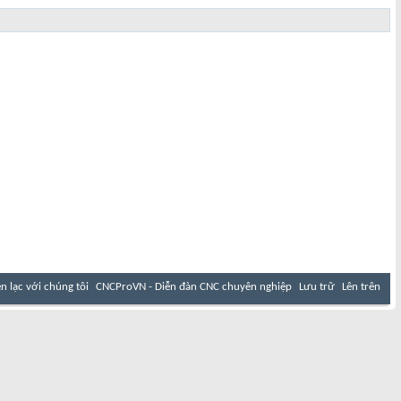
ên lạc với chúng tôi
CNCProVN - Diễn đàn CNC chuyên nghiệp
Lưu trữ
Lên trên