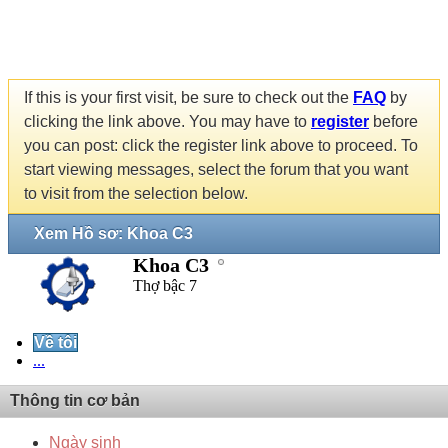
If this is your first visit, be sure to check out the
FAQ
by
clicking the link above. You may have to
register
before
you can post: click the register link above to proceed. To
start viewing messages, select the forum that you want
to visit from the selection below.
Xem Hồ sơ: Khoa C3
Khoa C3
Thợ bậc 7
Về tôi
...
Thông tin cơ bản
Ngày sinh