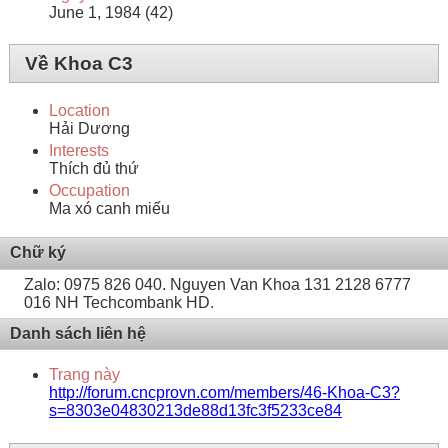
June 1, 1984 (42)
Về Khoa C3
Location
Hải Dương
Interests
Thích đủ thứ
Occupation
Ma xó canh miếu
Chữ ký
Zalo: 0975 826 040. Nguyen Van Khoa 131 2128 6777
016 NH Techcombank HD.
Danh sách liên hệ
Trang này
http://forum.cncprovn.com/members/46-Khoa-C3?
s=8303e04830213de88d13fc3f5233ce84