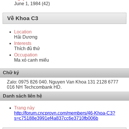
June 1, 1984 (42)
Về Khoa C3
Location
Hải Dương
Interests
Thích đủ thứ
Occupation
Ma xó canh miếu
Chữ ký
Zalo: 0975 826 040. Nguyen Van Khoa 131 2128 6777
016 NH Techcombank HD.
Danh sách liên hệ
Trang này
http://forum.cncprovn.com/members/46-Khoa-C3?
s=c75188e3991ef4a837cc6e3710fb006b