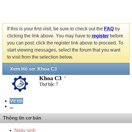
If this is your first visit, be sure to check out the
FAQ
by
clicking the link above. You may have to
register
before
you can post: click the register link above to proceed. To
start viewing messages, select the forum that you want
to visit from the selection below.
Xem Hồ sơ: Khoa C3
Khoa C3
Thợ bậc 7
Về tôi
...
Thông tin cơ bản
Ngày sinh