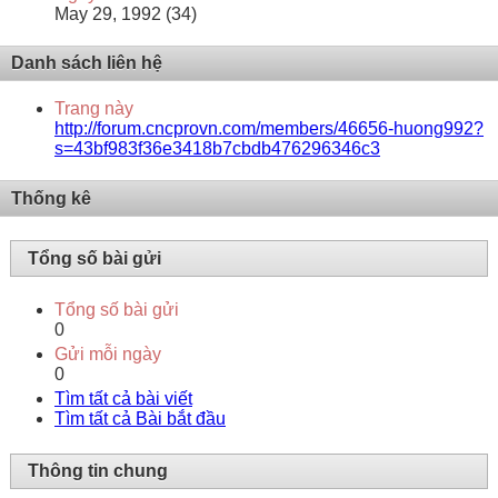
May 29, 1992 (34)
Danh sách liên hệ
Trang này
http://forum.cncprovn.com/members/46656-huong992?
s=43bf983f36e3418b7cbdb476296346c3
Thống kê
Tổng số bài gửi
Tổng số bài gửi
0
Gửi mỗi ngày
0
Tìm tất cả bài viết
Tìm tất cả Bài bắt đầu
Thông tin chung