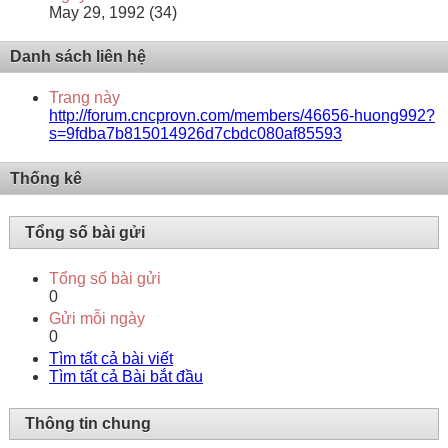
May 29, 1992 (34)
Danh sách liên hệ
Trang này
http://forum.cncprovn.com/members/46656-huong992?
s=9fdba7b815014926d7cbdc080af85593
Thống kê
Tổng số bài gửi
Tổng số bài gửi
0
Gửi mỗi ngày
0
Tìm tất cả bài viết
Tìm tất cả Bài bắt đầu
Thông tin chung