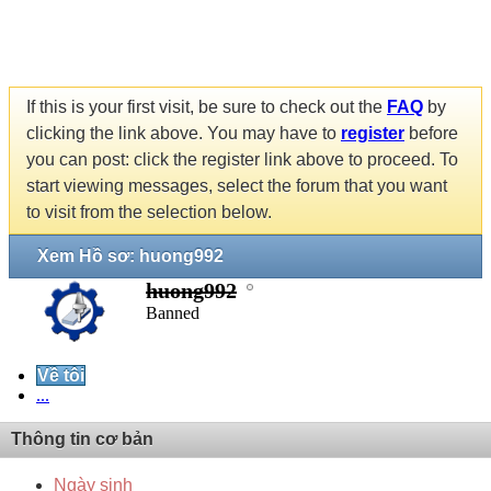
If this is your first visit, be sure to check out the
FAQ
by
clicking the link above. You may have to
register
before
you can post: click the register link above to proceed. To
start viewing messages, select the forum that you want
to visit from the selection below.
Xem Hồ sơ: huong992
huong992
Banned
Về tôi
...
Thông tin cơ bản
Ngày sinh