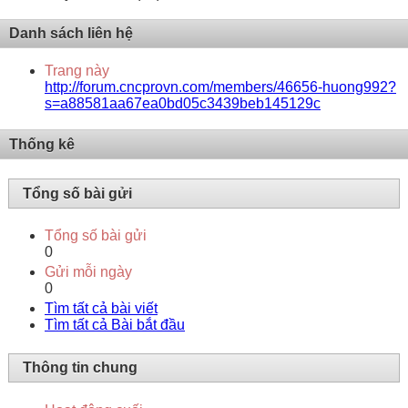
Danh sách liên hệ
Trang này
http://forum.cncprovn.com/members/46656-huong992?
s=a88581aa67ea0bd05c3439beb145129c
Thống kê
Tổng số bài gửi
Tổng số bài gửi
0
Gửi mỗi ngày
0
Tìm tất cả bài viết
Tìm tất cả Bài bắt đầu
Thông tin chung