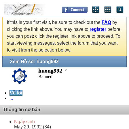
If this is your first visit, be sure to check out the
FAQ
by
clicking the link above. You may have to
register
before
you can post: click the register link above to proceed. To
start viewing messages, select the forum that you want
to visit from the selection below.
Xem Hồ sơ: huong992
huong992
Banned
Về tôi
...
Thông tin cơ bản
Ngày sinh
May 29, 1992 (34)