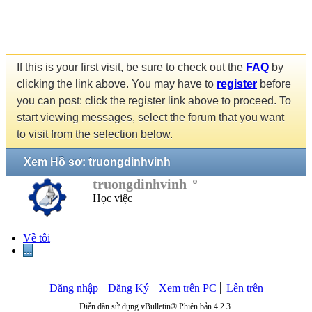
If this is your first visit, be sure to check out the
FAQ
by
clicking the link above. You may have to
register
before
you can post: click the register link above to proceed. To
start viewing messages, select the forum that you want
to visit from the selection below.
Xem Hồ sơ: truongdinhvinh
truongdinhvinh
Học việc
Về tôi
...
Đăng nhập
Đăng Ký
Xem trên PC
Lên trên
Diễn đàn sử dụng vBulletin® Phiên bản 4.2.3.