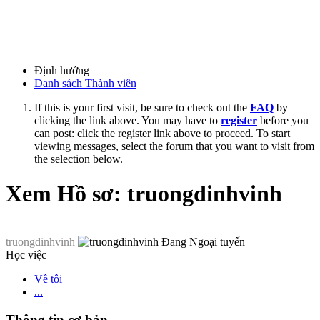
Định hướng
Danh sách Thành viên
If this is your first visit, be sure to check out the
FAQ
by
clicking the link above. You may have to
register
before you
can post: click the register link above to proceed. To start
viewing messages, select the forum that you want to visit from
the selection below.
Xem Hồ sơ: truongdinhvinh
truongdinhvinh
Học việc
Về tôi
...
Thông tin cơ bản