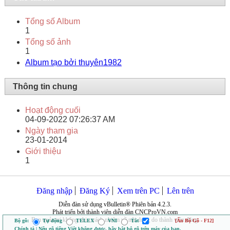
Tổng số Album
1
Tổng số ảnh
1
Album tạo bởi thuyên1982
Thông tin chung
Hoạt động cuối
04-09-2022
07:26:37 AM
Ngày tham gia
23-01-2014
Giới thiệu
1
Đăng nhập
Đăng Ký
Xem trên PC
Lên trên
Diễn đàn sử dụng vBulletin® Phiên bản 4.2.3.
Phát triển bởi thành viên diễn đàn CNCProVN.com
Ban quản trị không chịu trách nhiệm về nội dung do thành viên đăng.
Bộ gõ:
Tự động
TELEX
VNI
Tắt
[Ẩn Bộ Gõ - F12]
Chính tả | Nếu gõ tiếng Việt không được, hãy bật bộ gõ trên máy của bạn.