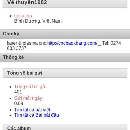
Về thuyên1982
Location
Bình Dương, Việt Nam
Chữ ký
laser & plasma cnc
http://cncbaokhang.com/
_ Tel: 0274
633 3737
Thống kê
Tổng số bài gửi
Tổng số bài gửi
401
Gửi mỗi ngày
0.09
Tìm tất cả bài viết
Tìm tất cả Bài bắt đầu
Các album