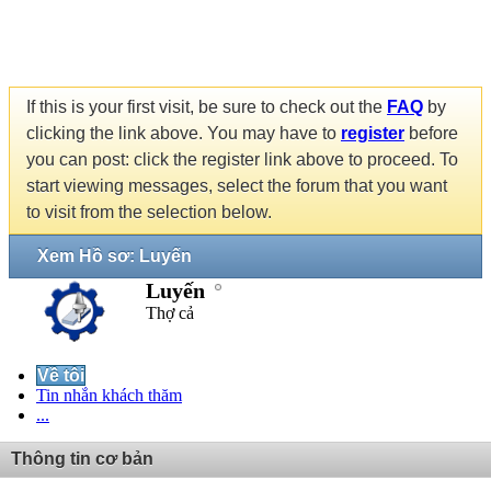
If this is your first visit, be sure to check out the
FAQ
by
clicking the link above. You may have to
register
before
you can post: click the register link above to proceed. To
start viewing messages, select the forum that you want
to visit from the selection below.
Xem Hồ sơ: Luyến
Luyến
Thợ cả
Về tôi
Tin nhắn khách thăm
...
Thông tin cơ bản