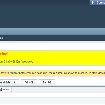
nks
n dưới).
a sẻ bài viết lên facebook
.
y have to
register
before you can post: click the register link above to proceed. To start view
ắn khách thăm
Về tôi
Bạn bè
Photos