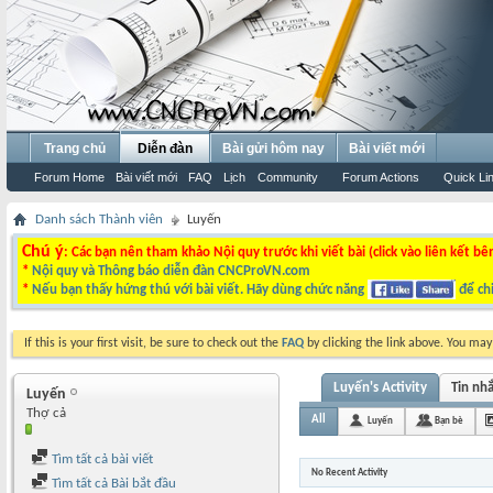
Trang chủ
Diễn đàn
Bài gửi hôm nay
Bài viết mới
Forum Home
Bài viết mới
FAQ
Lịch
Community
Forum Actions
Quick Li
Danh sách Thành viên
Luyến
Chú ý
: Các bạn nên tham khảo Nội quy trước khi viết bài (click vào liên kết bê
*
Nội quy và Thông báo diễn đàn CNCProVN.com
*
Nếu bạn thấy hứng thú với bài viết. Hãy dùng chức năng
để chi
If this is your first visit, be sure to check out the
FAQ
by clicking the link above. You ma
Luyến's Activity
Tin nh
Luyến
Thợ cả
All
Luyến
Bạn bè
Tìm tất cả bài viết
No Recent Activity
Tìm tất cả Bài bắt đầu