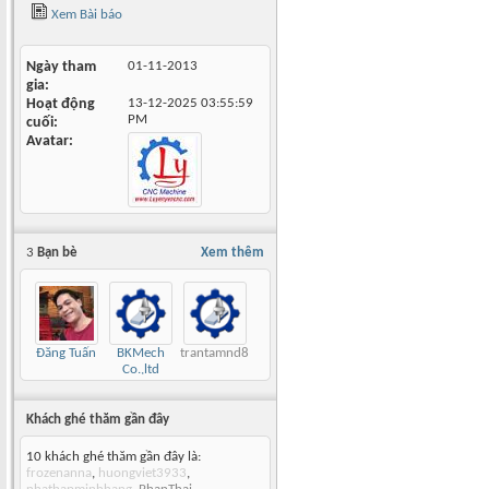
Xem Bài báo
Ngày tham
01-11-2013
gia
Hoạt động
13-12-2025
03:55:59
PM
cuối
Avatar
3
Bạn bè
Xem thêm
Đăng Tuấn
BKMech
trantamnd89
Co.,ltd
Khách ghé thăm gần đây
10 khách ghé thăm gần đây là:
frozenanna
,
huongviet3933
,