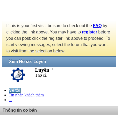
If this is your first visit, be sure to check out the
FAQ
by
clicking the link above. You may have to
register
before
you can post: click the register link above to proceed. To
start viewing messages, select the forum that you want
to visit from the selection below.
Xem Hồ sơ: Luyến
Luyến
Thợ cả
Về tôi
Tin nhắn khách thăm
...
Thông tin cơ bản