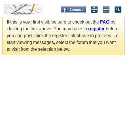
If this is your first visit, be sure to check out the
FAQ
by
clicking the link above. You may have to
register
before
you can post: click the register link above to proceed. To
start viewing messages, select the forum that you want
to visit from the selection below.