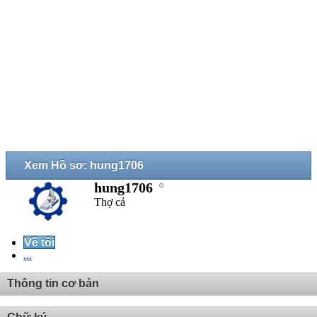
Xem Hồ sơ: hung1706
hung1706
Thợ cả
Về tôi
...
Thông tin cơ bản