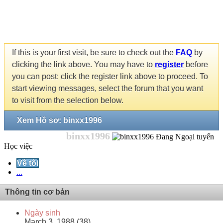
If this is your first visit, be sure to check out the
FAQ
by
clicking the link above. You may have to
register
before
you can post: click the register link above to proceed. To
start viewing messages, select the forum that you want
to visit from the selection below.
Xem Hồ sơ: binxx1996
binxx1996
Học việc
Về tôi
...
Thông tin cơ bản
Ngày sinh
March 3, 1988 (38)