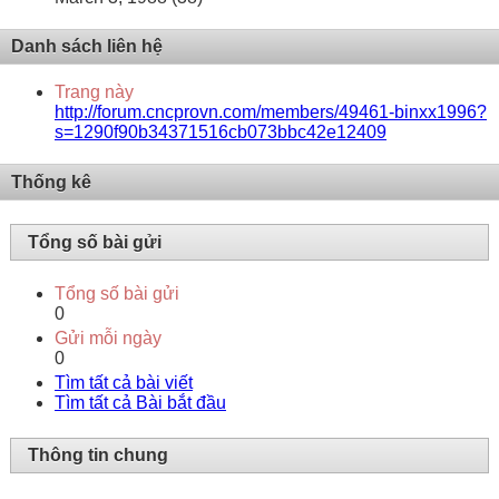
Danh sách liên hệ
Trang này
http://forum.cncprovn.com/members/49461-binxx1996?
s=1290f90b34371516cb073bbc42e12409
Thống kê
Tổng số bài gửi
Tổng số bài gửi
0
Gửi mỗi ngày
0
Tìm tất cả bài viết
Tìm tất cả Bài bắt đầu
Thông tin chung