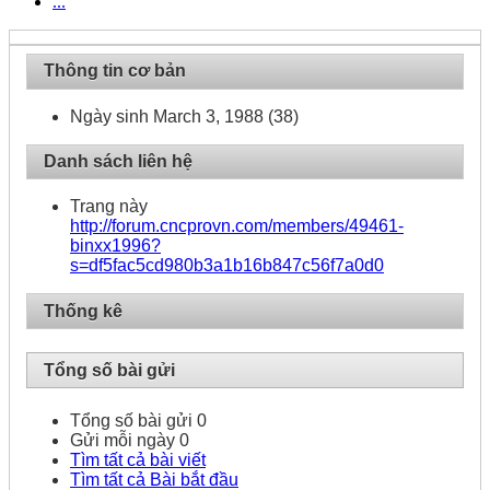
...
Thông tin cơ bản
Ngày sinh
March 3, 1988 (38)
Danh sách liên hệ
Trang này
http://forum.cncprovn.com/members/49461-
binxx1996?
s=df5fac5cd980b3a1b16b847c56f7a0d0
Thống kê
Tổng số bài gửi
Tổng số bài gửi
0
Gửi mỗi ngày
0
Tìm tất cả bài viết
Tìm tất cả Bài bắt đầu