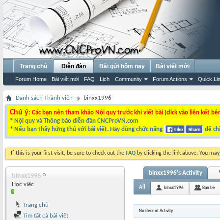
Trang chủ
Diễn đàn
Bài gửi hôm nay
Bài viết mới
Forum Home
Bài viết mới
FAQ
Lịch
Community
Forum Actions
Quick Li
Danh sách Thành viên
binxx1996
Chú ý
: Các bạn nên tham khảo Nội quy trước khi viết bài (click vào liên kết bê
*
Nội quy và Thông báo diễn đàn CNCProVN.com
*
Nếu bạn thấy hứng thú với bài viết. Hãy dùng chức năng
để chi
If this is your first visit, be sure to check out the
FAQ
by clicking the link above. You ma
binxx1996's Activity
binxx1996
Học việc
All
binxx1996
Bạn bè
Trang chủ
No Recent Activity
Tìm tất cả bài viết