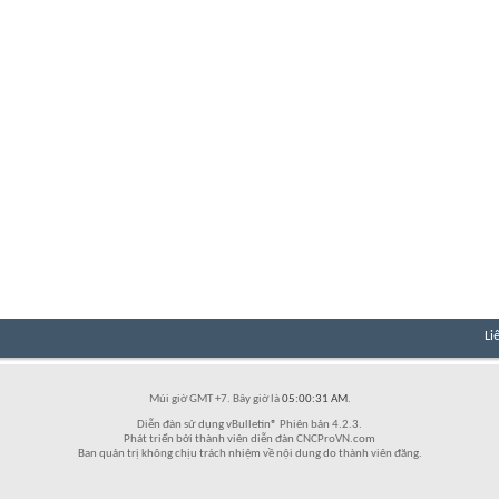
Li
Múi giờ GMT +7. Bây giờ là
05:00:31 AM
.
Diễn đàn sử dụng vBulletin® Phiên bản 4.2.3.
Phát triển bởi thành viên diễn đàn CNCProVN.com
Ban quản trị không chịu trách nhiệm về nội dung do thành viên đăng.