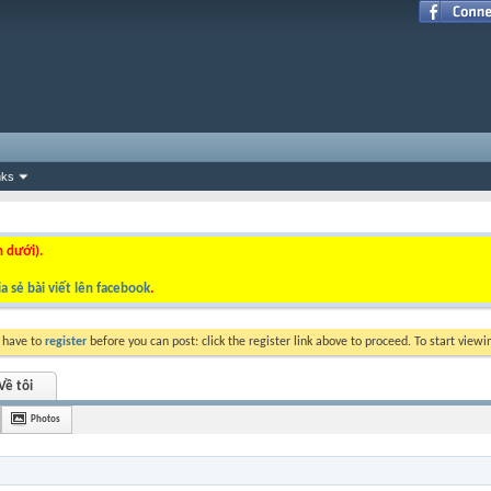
nks
n dưới).
a sẻ bài viết lên facebook
.
y have to
register
before you can post: click the register link above to proceed. To start view
Về tôi
Photos