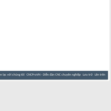
ên lạc với chúng tôi
CNCProVN - Diễn đàn CNC chuyên nghiệp
Lưu trữ
Lên trên