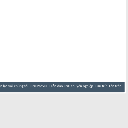
ên lạc với chúng tôi
CNCProVN - Diễn đàn CNC chuyên nghiệp
Lưu trữ
Lên trên