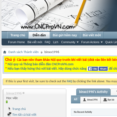
Trang chủ
Diễn đàn
Bài gửi hôm nay
Bài viết mới
Forum Home
Bài viết mới
FAQ
Lịch
Community
Forum Actions
Quick Li
Danh sách Thành viên
binxx1996
Chú ý
: Các bạn nên tham khảo Nội quy trước khi viết bài (click vào liên kết bê
*
Nội quy và Thông báo diễn đàn CNCProVN.com
*
Nếu bạn thấy hứng thú với bài viết. Hãy dùng chức năng
để chi
If this is your first visit, be sure to check out the
FAQ
by clicking the link above. You ma
binxx1996's Activity
binxx1996
Học việc
All
binxx1996
Bạn bè
Trang chủ
No Recent Activity
Tìm tất cả bài viết