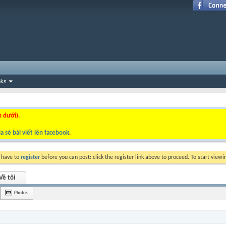
nks
n dưới).
a sẻ bài viết lên facebook
.
y have to
register
before you can post: click the register link above to proceed. To start view
Về tôi
Photos