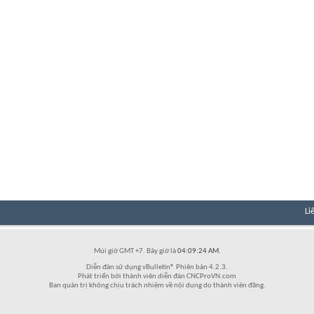
Li
Múi giờ GMT +7. Bây giờ là
04:09:24 AM
.
Diễn đàn sử dụng vBulletin® Phiên bản 4.2.3.
Phát triển bởi thành viên diễn đàn CNCProVN.com
Ban quản trị không chịu trách nhiệm về nội dung do thành viên đăng.