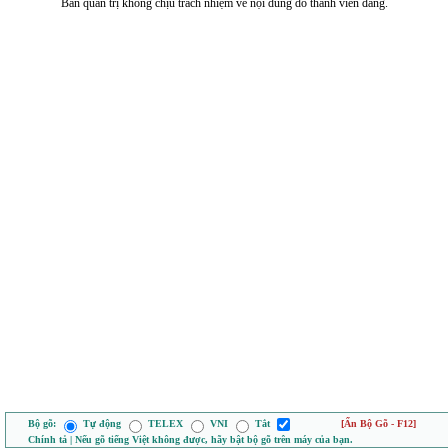
Ban quản trị không chịu trách nhiệm về nội dung do thành viên đăng.
Bộ gõ:
Tự động
TELEX
VNI
Tắt
[Ẩn Bộ Gõ - F12]
Chính tả | Nếu gõ tiếng Việt không được, hãy bật bộ gõ trên máy của bạn.