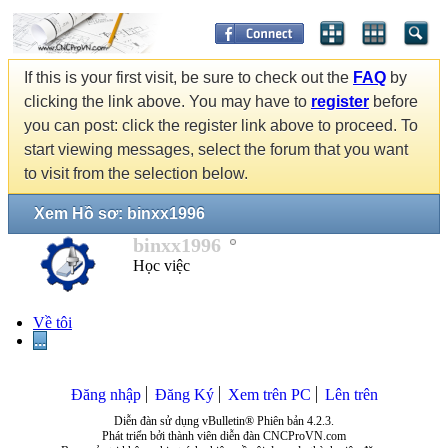
If this is your first visit, be sure to check out the
FAQ
by
clicking the link above. You may have to
register
before
you can post: click the register link above to proceed. To
start viewing messages, select the forum that you want
to visit from the selection below.
Xem Hồ sơ: binxx1996
binxx1996
Học việc
Về tôi
...
Đăng nhập
Đăng Ký
Xem trên PC
Lên trên
Diễn đàn sử dụng vBulletin® Phiên bản 4.2.3.
Phát triển bởi thành viên diễn đàn CNCProVN.com