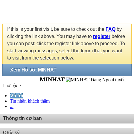
If this is your first visit, be sure to check out the
FAQ
by
clicking the link above. You may have to
register
before
you can post: click the register link above to proceed. To
start viewing messages, select the forum that you want
to visit from the selection below.
Xem Hồ sơ: MINHAT
MINHAT
Thợ bậc 7
Về tôi
Tin nhắn khách thăm
...
Thông tin cơ bản
Chữ ký