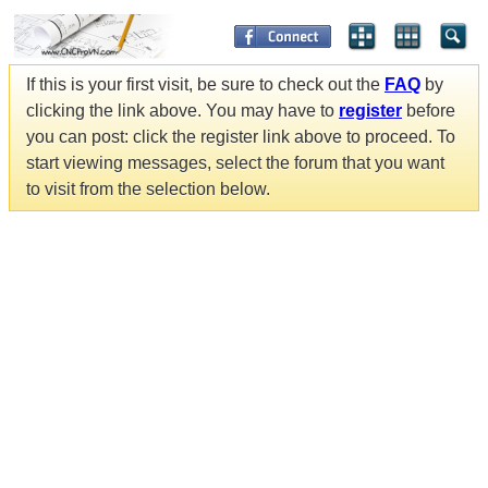
If this is your first visit, be sure to check out the
FAQ
by
clicking the link above. You may have to
register
before
you can post: click the register link above to proceed. To
start viewing messages, select the forum that you want
to visit from the selection below.