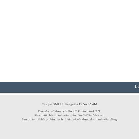
Li
Múi giờ GMT +7. Bây giờ là
12:56:06 AM
.
Diễn đàn sử dụng vBulletin® Phiên bản 4.2.3.
Phát triển bởi thành viên diễn đàn CNCProVN.com
Ban quản trị không chịu trách nhiệm về nội dung do thành viên đăng.