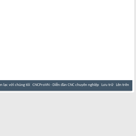
ên lạc với chúng tôi
CNCProVN - Diễn đàn CNC chuyên nghiệp
Lưu trữ
Lên trên