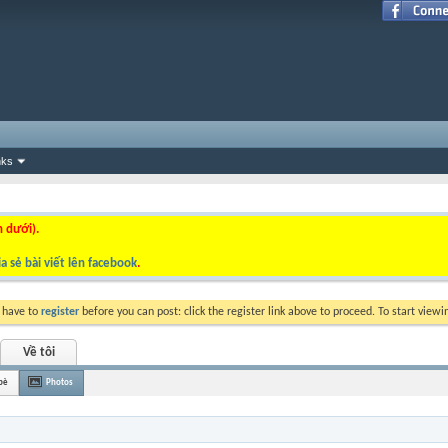
nks
n dưới).
a sẻ bài viết lên facebook
.
y have to
register
before you can post: click the register link above to proceed. To start view
Về tôi
bè
Photos