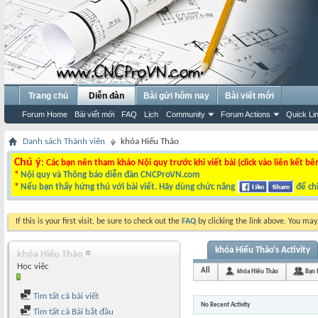
Trang chủ
Diễn đàn
Bài gửi hôm nay
Bài viết mới
Forum Home
Bài viết mới
FAQ
Lịch
Community
Forum Actions
Quick Li
Danh sách Thành viên
khóa Hiếu Thảo
Chú ý
: Các bạn nên tham khảo Nội quy trước khi viết bài (click vào liên kết bê
*
Nội quy và Thông báo diễn đàn CNCProVN.com
*
Nếu bạn thấy hứng thú với bài viết. Hãy dùng chức năng
để chi
If this is your first visit, be sure to check out the
FAQ
by clicking the link above. You ma
khóa Hiếu Thảo's Activity
khóa Hiếu Thảo
Học việc
All
khóa Hiếu Thảo
Bạn 
Tìm tất cả bài viết
No Recent Activity
Tìm tất cả Bài bắt đầu