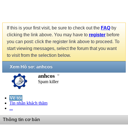
If this is your first visit, be sure to check out the
FAQ
by
clicking the link above. You may have to
register
before
you can post: click the register link above to proceed. To
start viewing messages, select the forum that you want
to visit from the selection below.
Xem Hồ sơ: anhcos
anhcos
Spam killer
Về tôi
Tin nhắn khách thăm
...
Thông tin cơ bản