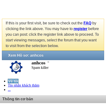
If this is your first visit, be sure to check out the
FAQ
by
clicking the link above. You may have to
register
before
you can post: click the register link above to proceed. To
start viewing messages, select the forum that you want
to visit from the selection below.
Xem Hồ sơ: anhcos
anhcos
Spam killer
Về tôi
Tin nhắn khách thăm
...
Thông tin cơ bản