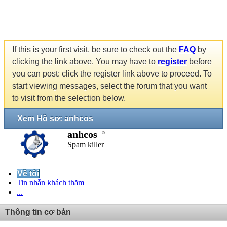
If this is your first visit, be sure to check out the
FAQ
by
clicking the link above. You may have to
register
before
you can post: click the register link above to proceed. To
start viewing messages, select the forum that you want
to visit from the selection below.
Xem Hồ sơ: anhcos
anhcos
Spam killer
Về tôi
Tin nhắn khách thăm
...
Thông tin cơ bản