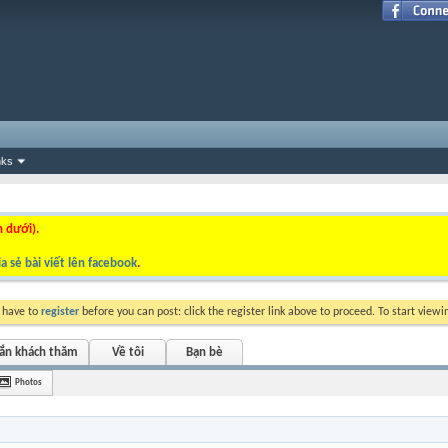
nks
n dưới).
a sẻ bài viết lên facebook
.
y have to
register
before you can post: click the register link above to proceed. To start view
hắn khách thăm
Về tôi
Bạn bè
Photos