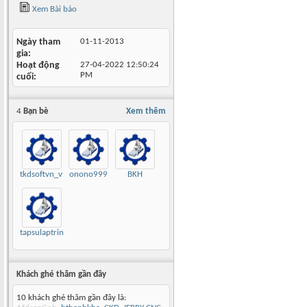
Xem Bài báo
Ngày tham
01-11-2013
gia
Hoạt động
27-04-2022
12:50:24
PM
cuối
4
Bạn bè
Xem thêm
tkdsoftvn_vt
onono999
BKH
tapsulaptrinh
Khách ghé thăm gần đây
10 khách ghé thăm gần đây là: