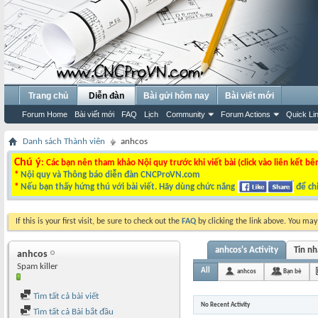
Trang chủ
Diễn đàn
Bài gửi hôm nay
Bài viết mới
Forum Home
Bài viết mới
FAQ
Lịch
Community
Forum Actions
Quick Li
Danh sách Thành viên
anhcos
Chú ý
: Các bạn nên tham khảo Nội quy trước khi viết bài (click vào liên kết bê
*
Nội quy và Thông báo diễn đàn CNCProVN.com
*
Nếu bạn thấy hứng thú với bài viết. Hãy dùng chức năng
để chi
If this is your first visit, be sure to check out the
FAQ
by clicking the link above. You ma
anhcos's Activity
Tin n
anhcos
Spam killer
All
anhcos
Bạn bè
Tìm tất cả bài viết
No Recent Activity
Tìm tất cả Bài bắt đầu